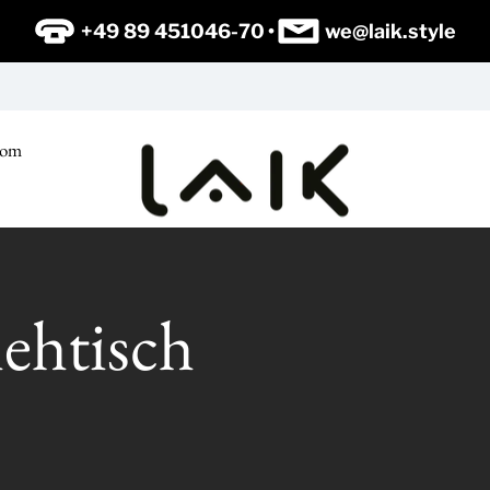
+49 89 451046-70
we@laik.style
oom
ehtisch