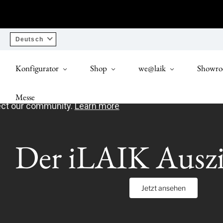
Deutsch
Konfigurator
Shop
we@laik
Showr
Messe
Der iLAIK Auszi
Jetzt ansehen