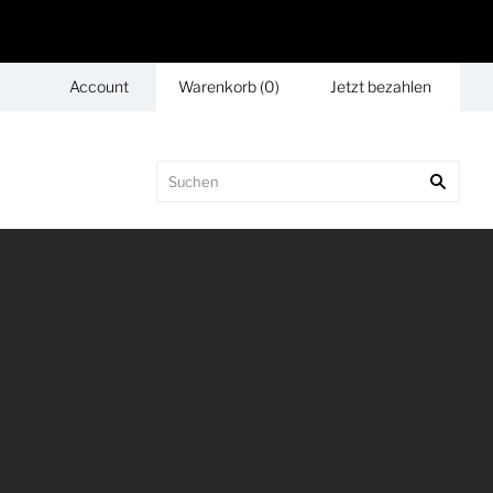
Account
Warenkorb
(
0
)
Jetzt bezahlen